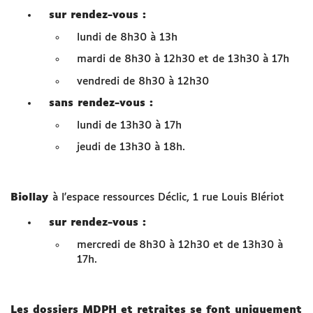
sur rendez-vous :
Je paie ma facture en ligne
lundi de 8h30 à 13h
mardi de 8h30 à 12h30 et de 13h30 à 17h
Besoin d'aide
vendredi de 8h30 à 12h30
RDV France Services
sans rendez-vous :
lundi de 13h30 à 17h
SITES UTILES
jeudi de 13h30 à 18h.
Espace famille
Biollay
à l'espace ressources Déclic, 1 rue Louis Blériot
chambery.fr
sur rendez-vous :
mercredi de 8h30 à 12h30 et de 13h30 à
Démarches Grand Chambéry
17h.
Les dossiers MDPH et retraites se font uniquement