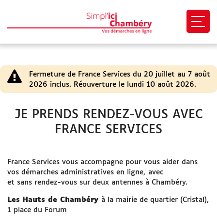
Ouvri
VOUS ÊTES
Fermeture de France Services du 20 juillet au 7 août
Particulier
2026 inclus. Réouverture le lundi 10 août 2026.
Association
JE PRENDS RENDEZ-VOUS AVEC
FRANCE SERVICES
Professionnel
EN 1 CLIC
France Services vous accompagne pour vous aider dans
vos démarches administratives en ligne,
avec
et sans rendez-vous sur deux antennes à Chambéry.
Mon profil
Les
Hauts de Chambéry
à la mairie de quartier (Cristal),
1 place du Forum
Mes demandes