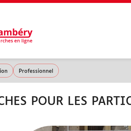
EN 1 CLIC
ion
Professionnel
Mon profil
Mes demandes
HES POUR LES PARTI
Je paie ma facture en ligne
Besoin d'aide